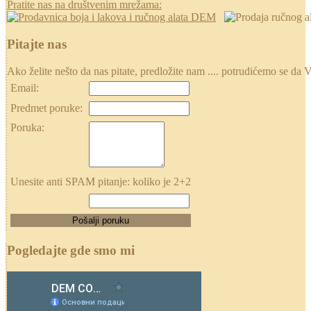
Pratite nas na društvenim mrežama:
Pitajte nas
Ako želite nešto da nas pitate, predložite nam .... potrudićemo se
Email:
Predmet poruke:
Poruka:
Unesite anti SPAM pitanje: koliko je 2+2
Pogledajte gde smo mi