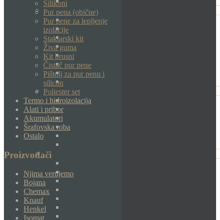
Silikoni
Pur pena (obične)
Pur pene za lepljenje
izolacije
Staklarski kit
Živa guma
Kit brusni
Čistač pur pene
Pištolj za pur penu i
silicon
Poliester set
Termo i hidroizolacija
Alati i pribor
Akumulatori
Šrafovska roba
Ostalo
Proizvođači
Njima verujemo
Bojana
Chemax
Knauf
Henkel
Isomat