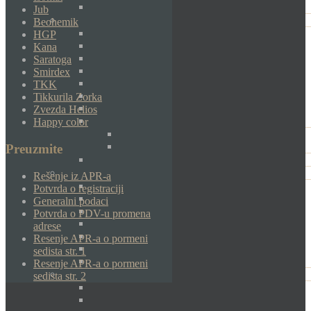
Jub
Beohemik
HGP
Kana
Saratoga
Smirdex
TKK
Tikkurila Zorka
Zvezda Helios
Happy color
Preuzmite
Rešenje iz APR-a
Potvrda o registraciji
Generalni podaci
Potvrda o PDV-u promena
adrese
Resenje APR-a o pormeni
sedista str. 1
Resenje APR-a o pormeni
sedista str. 2