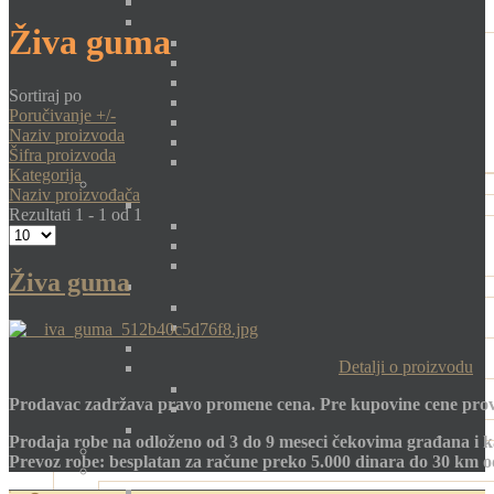
Živa guma
Sortiraj po
Poručivanje +/-
Naziv proizvoda
Šifra proizvoda
Kategorija
Naziv proizvođača
Rezultati 1 - 1 od 1
Živa guma
Detalji o proizvodu
Prodavac zadržava pravo promene cena. Pre kupovine cene prov
Prodaja robe na odloženo od 3 do 9 meseci čekovima građana i k
Prevoz robe: besplatan za račune preko 5.000 dinara do 30 km 