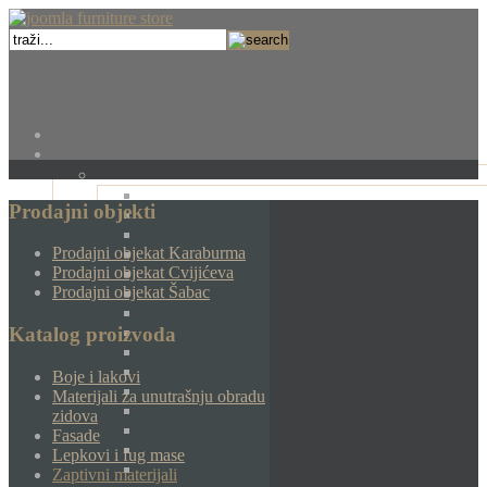
Prodajni objekti
Prodajni objekat Karaburma
Prodajni objekat Cvijićeva
Prodajni objekat Šabac
Katalog proizvoda
Boje i lakovi
Materijali za unutrašnju obradu
zidova
Fasade
Lepkovi i fug mase
Zaptivni materijali