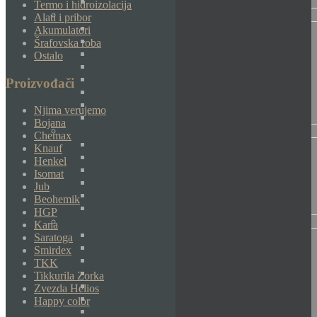
Termo i hidroizolacija
Alati i pribor
Akumulatori
Šrafovska roba
Ostalo
Proizvođači
Njima verujemo
Bojana
Chemax
Knauf
Henkel
Isomat
Jub
Beohemik
HGP
Kana
Saratoga
Smirdex
TKK
Tikkurila Zorka
Zvezda Helios
Happy color