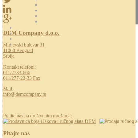
DEM Company d.o.o.
Mirijevski bulevar 31
11060 Beograd
Srbija
Kontakt telefoni:
011/2783-666
011/277-23-33 Fax
Mail:
info@demcompany.rs
Pratite nas na društvenim mrežama:
Pitajte nas