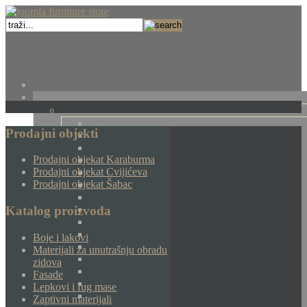
Prodajni objekti
Prodajni objekat Karaburma
Prodajni objekat Cvijićeva
Prodajni objekat Šabac
Katalog proizvoda
Boje i lakovi
Materijali za unutrašnju obradu
zidova
Fasade
Lepkovi i fug mase
Zaptivni materijali