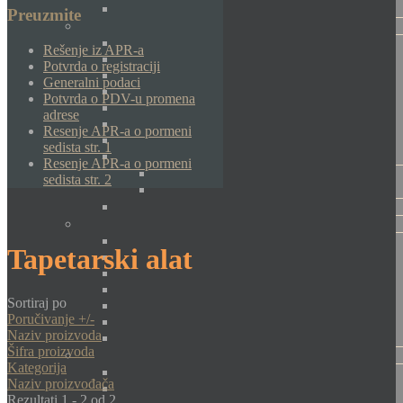
Preuzmite
Rešenje iz APR-a
Potvrda o registraciji
Generalni podaci
Potvrda o PDV-u promena
adrese
Resenje APR-a o pormeni
sedista str. 1
Resenje APR-a o pormeni
sedista str. 2
Tapetarski alat
Sortiraj po
Poručivanje +/-
Naziv proizvoda
Šifra proizvoda
Kategorija
Naziv proizvođača
Rezultati 1 - 2 od 2