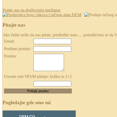
Pratite nas na društvenim mrežama:
Pitajte nas
Ako želite nešto da nas pitate, predložite nam .... potrudićemo se
Email:
Predmet poruke:
Poruka:
Unesite anti SPAM pitanje: koliko je 2+2
Pogledajte gde smo mi