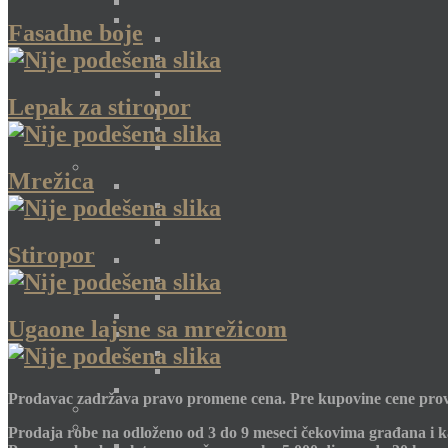
Fasadne boje
Lepak za stiropor
Mrežica
Stiropor
Ugaone lajsne sa mrežicom
Prodavac zadržava pravo promene cena. Pre kupovine cene prov
Prodaja robe na odloženo od 3 do 9 meseci čekovima građana i k