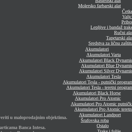
Baštenski alat
Molersko farbarski alat
Četk
Valjc
Pribo
Lepljive i bandaž trak
Ručni ala
Tapetarski ala
Sredstva za ličnu zaštit
Akumulatori
Akumulatori Varta
Akumulatori Black Dynami
Akumulatori Blue Dynami
Akumulatori Silver Dynami
Akumulatori Tesla
Akumulatori Tesla - putnički progra
Akumulatori Tesla - teretni progra
Akumulatori Black Horse
Akumulatori Pro Atomic
Akumulatori Pro Atomic putničk
Akumulatori Pro Atomic teretn
Akumulatori Landport
eriti u maloprodajnim objektima.
Šrafovska roba
Ostalo
articama Banca Intesa.
Trake i folije