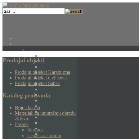
Prodajni objekti
Prodajni objekat Karaburma
Prodajni objekat Cvijićeva
Prodajni objekat Šabac
Katalog proizvoda
Boje i lakovi
Materijali za unutrašnju obradu
zidova
Fasade
Stiropor
Lepak za stiropor