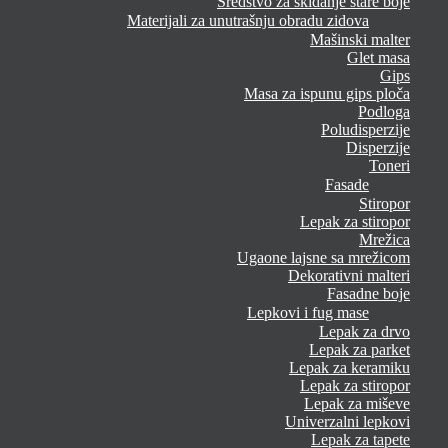
Sredstvo za skidanje stare boje
Materijali za unutrašnju obradu zidova
Mašinski malter
Glet masa
Gips
Masa za ispunu gips ploča
Podloga
Poludisperzije
Disperzije
Toneri
Fasade
Stiropor
Lepak za stiropor
Mrežica
Ugaone lajsne sa mrežicom
Dekorativni malteri
Fasadne boje
Lepkovi i fug mase
Lepak za drvo
Lepak za parket
Lepak za keramiku
Lepak za stiropor
Lepak za miševe
Univerzalni lepkovi
Lepak za tapete