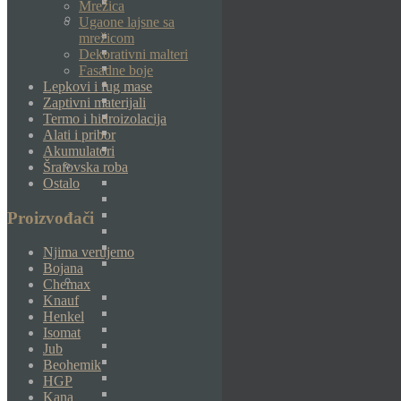
Mrežica
Ugaone lajsne sa
mrežicom
Dekorativni malteri
Fasadne boje
Lepkovi i fug mase
Zaptivni materijali
Termo i hidroizolacija
Alati i pribor
Akumulatori
Šrafovska roba
Ostalo
Proizvođači
Njima verujemo
Bojana
Chemax
Knauf
Henkel
Isomat
Jub
Beohemik
HGP
Kana