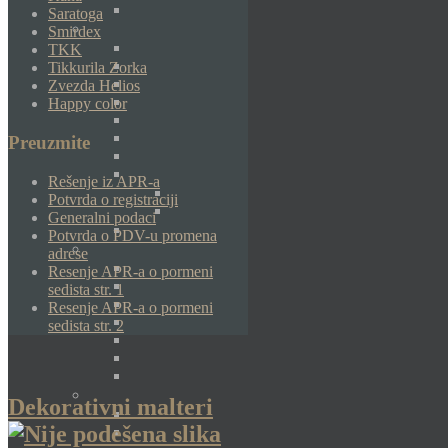
Saratoga
Smirdex
TKK
Tikkurila Zorka
Zvezda Helios
Happy color
Preuzmite
Rešenje iz APR-a
Potvrda o registraciji
Generalni podaci
Potvrda o PDV-u promena
adrese
Resenje APR-a o pormeni
sedista str. 1
Resenje APR-a o pormeni
sedista str. 2
Dekorativni malteri