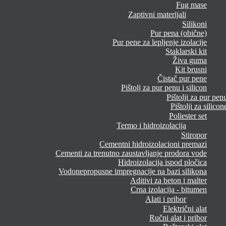
Fug mase
Zaptivni materijali
Silikoni
Pur pena (obične)
Pur pene za lepljenje izolacije
Staklarski kit
Živa guma
Kit brusni
Čistač pur pene
Pištolj za pur penu i silicon
Pištolji za pur pen
Pištolji za silicon
Poliester set
Termo i hidroizolacija
Stiropor
Cementni hidroizolacioni premazi
Cementi za trenutno zaustavljanje prodora vode
Hidroizolacija ispod pločica
Vodonepropusne impregnacije na bazi silikona
Aditivi za beton i malter
Crna izolacija - bitumen
Alati i pribor
Električni alat
Ručni alat i pribor