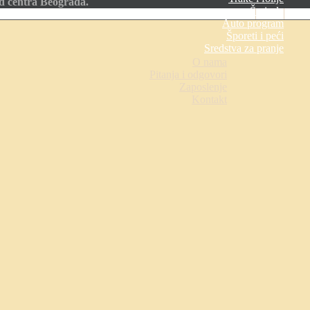
od centra Beograda.
Šmirgle
Auto program
Šporeti i peći
Sredstva za pranje
O nama
Pitanja i odgovori
Zaposlenje
Kontakt