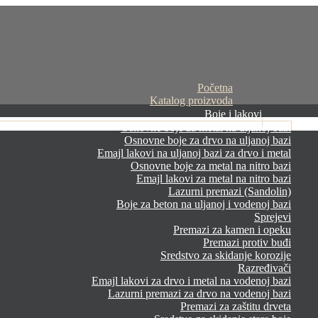
Početna
Katalog proizvoda
Boje i lakovi
Osnovne boje za metal na uljanoj bazi
Osnovne boje za drvo na uljanoj bazi
Emajl lakovi na uljanoj bazi za drvo i metal
Osnovne boje za metal na nitro bazi
Emajl lakovi za metal na nitro bazi
Lazurni premazi (Sandolin)
Boje za beton na uljanoj i vodenoj bazi
Sprejevi
Premazi za kamen i opeku
Premazi protiv buđi
Sredstvo za skidanje korozije
Razređivači
Emajl lakovi za drvo i metal na vodenoj bazi
Lazurni premazi za drvo na vodenoj bazi
Premazi za zaštitu drveta