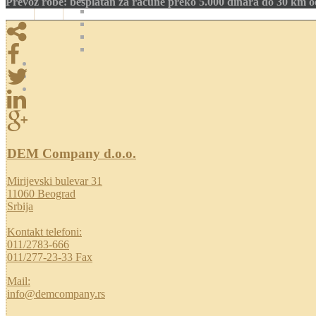
Prevoz robe: besplatan za račune preko 5.000 dinara do 30 km 
DEM Company d.o.o.
Mirijevski bulevar 31
11060 Beograd
Srbija
Kontakt telefoni:
011/2783-666
011/277-23-33 Fax
Mail:
info@demcompany.rs